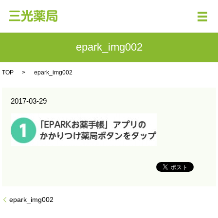
メ
epark_img002
TOP
epark_img002
2017-03-29
epark_img002